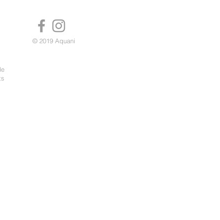
AVE THE DATE
© 2019 Aquani
de
ts