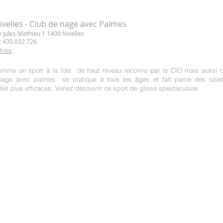
fête ses 50 ans et devient
! S
ROYAL-AQUANI-NIVELLES
asbl !
velles - Club de nage avec Palmes
 Jules Mathieu 1 1400 Nivelles
: 435.032.726
kies
omme un sport à la fois de haut niveau reconnu par le CIO mais aussi 
 nage avec palmes se pratique à tous les âges et fait partie des spor
les plus efficaces. Venez découvrir ce sport de glisse spectaculaire.