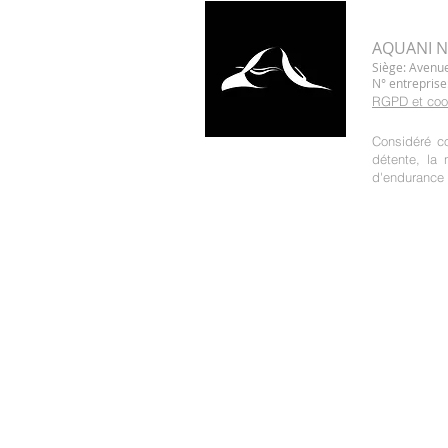
AQUANI Ni
Siège: Avenue
N° entreprise
RGPD et coo
Considéré c
détente, la
d'endurance 