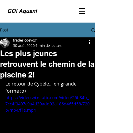
GO! Aquani
Post
fredericdevos1
30 août 2020
1 min de lecture
Les plus jeunes
retrouvent le chemin de la
piscine 2!
Le retour de Cybèle... en grande 
forme ;o)
https://video.wixstatic.com/video/26b84b_
7cc4f0497c9a4d39add92a186d465d58/720
p/mp4/file.mp4